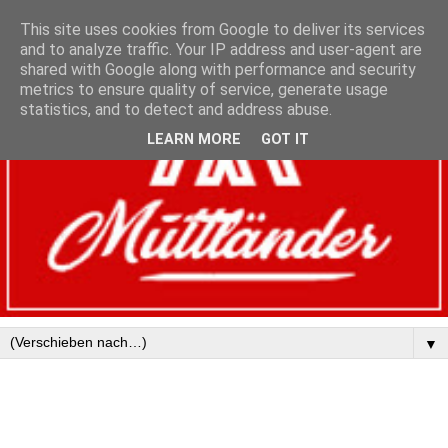
This site uses cookies from Google to deliver its services
and to analyze traffic. Your IP address and user-agent are
shared with Google along with performance and security
metrics to ensure quality of service, generate usage
statistics, and to detect and address abuse.
LEARN MORE
GOT IT
▼