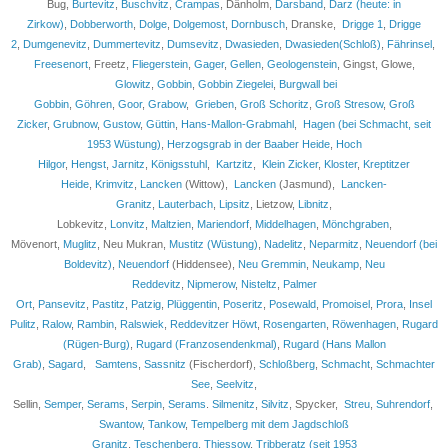
Bug,
Burtevitz
,
Buschvitz
,
Crampas
, Dänholm,
Darsband
,
Darz (heute: in
Zirkow)
,
Dobberworth
,
Dolge
,
Dolgemost
,
Dornbusch
, Dranske,
Drigge 1
,
Drigge
2
,
Dumgenevitz
,
Dummertevitz
,
Dumsevitz
,
Dwasieden
,
Dwasieden(Schloß)
,
Fährinsel
,
Freesenort
, Freetz,
Fliegerstein
,
Gager
,
Gellen
,
Geologenstein
, Gingst, Glowe,
Glowitz
,
Gobbin
,
Gobbin Ziegelei
,
Burgwall bei
Gobbin
,
Göhren
,
Goor
,
Grabow
,
Grieben
,
Groß Schoritz
,
Groß Stresow
,
Groß
Zicker
,
Grubnow
,
Gustow
,
Güttin
,
Hans-Mallon-Grabmahl
,
Hagen (bei Schmacht, seit
1953 Wüstung)
,
Herzogsgrab in der Baaber Heide
,
Hoch
Hilgor
,
Hengst
,
Jarnitz
,
Königsstuhl
,
Kartzitz
,
Klein Zicker
,
Kloster
,
Kreptitzer
Heide
,
Krimvitz
,
Lancken
(Wittow),
Lancken
(Jasmund),
Lancken-
Granitz
,
Lauterbach
,
Lipsitz
, Lietzow,
Libnitz
,
Lobkevitz,
Lonvitz
,
Maltzien
,
Mariendorf
,
Middelhagen
,
Mönchgraben
,
Mövenort,
Muglitz
, Neu Mukran,
Mustitz (Wüstung)
,
Nadelitz
,
Neparmitz
,
Neuendorf (bei
Boldevitz)
,
Neuendorf
(Hiddensee),
Neu Gremmin
,
Neukamp
,
Neu
Reddevitz
,
Nipmerow
,
Nisteltz
,
Palmer
Ort
,
Pansevitz
,
Pastitz
,
Patzig
,
Plüggentin
,
Poseritz
,
Posewald
,
Promoisel
,
Prora
,
Insel
Pulitz
,
Ralow
,
Rambin
,
Ralswiek
,
Reddevitzer Höwt
,
Rosengarten
,
Röwenhagen
,
Rugard
(Rügen-Burg)
,
Rugard (Franzosendenkmal)
,
Rugard (Hans Mallon
Grab)
,
Sagard
,
Samtens
,
Sassnitz
(Fischerdorf),
Schloßberg
,
Schmacht
,
Schmachter
See
,
Seelvitz
,
Sellin,
Semper
,
Serams
,
Serpin
,
Serams
.
Silmenitz
,
Silvitz
, Spycker,
Streu
,
Suhrendorf
,
Swantow
,
Tankow
,
Tempelberg mit dem Jagdschloß
Granitz
,
Teschenberg
,
Thiessow
,
Tribberatz (seit 1953