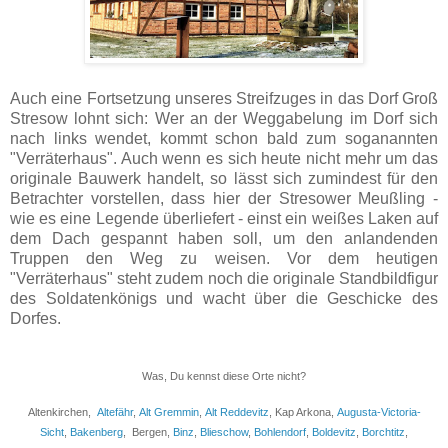
Auch eine Fortsetzung unseres Streifzuges in das Dorf Groß
Stresow lohnt sich: Wer an der Weggabelung im Dorf sich
nach links wendet, kommt schon bald zum soganannten
"Verräterhaus". Auch wenn es sich heute nicht mehr um das
originale Bauwerk handelt, so lässt sich zumindest für den
Betrachter vorstellen, dass hier der Stresower Meußling -
wie es eine Legende überliefert - einst ein weißes Laken auf
dem Dach gespannt haben soll, um den anlandenden
Truppen den Weg zu weisen. Vor dem heutigen
"Verräterhaus" steht zudem noch die originale Standbildfigur
des Soldatenkönigs und wacht über die Geschicke des
Dorfes.
Was, Du kennst diese Orte nicht?
Altenkirchen,
Altefähr
,
Alt Gremmin
,
Alt Reddevitz
, Kap Arkona,
Augusta-Victoria-
Sicht
,
Bakenberg
, Bergen,
Binz
,
Blieschow
,
Bohlendorf
,
Boldevitz
,
Borchtitz
,