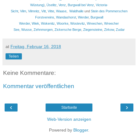
Wüstung)
,
Üselitz
,
Venz
,
Burgwall bei Venz
,
Victoria-
Sicht
,
Vilm
,
Vilmnitz
,
Vitt
,
Vitte
,
Waase
,
Waldhalle
und
Stein des Pommerschen
Forstvereins
,
Wandashorst
,
Werder
,
Burgwall
Werder
,
Wiek
,
Wokenitz
,
Woorke
,
Wostevitz
,
Wreechen
,
Wreecher
See
,
Wusse
,
Zehnmorgen
,
Zickersche Berge
,
Ziegensteine
,
Zirkow
,
Zudar
at
Freitag, Februar 16, 2018
Teilen
Keine Kommentare:
Kommentar veröffentlichen
‹
›
Startseite
Web-Version anzeigen
Powered by
Blogger
.