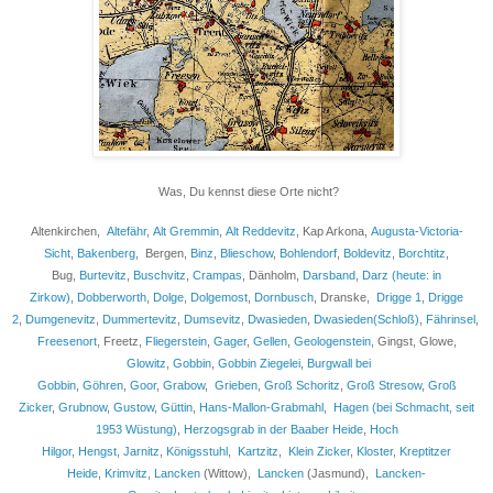
Was, Du kennst diese Orte nicht?
Altenkirchen,
Altefähr
,
Alt Gremmin
,
Alt Reddevitz
, Kap Arkona,
Augusta-Victoria-
Sicht
,
Bakenberg
, Bergen,
Binz
,
Blieschow
,
Bohlendorf
,
Boldevitz
,
Borchtitz
,
Bug,
Burtevitz
,
Buschvitz
,
Crampas
, Dänholm,
Darsband
,
Darz (heute: in
Zirkow)
,
Dobberworth
,
Dolge
,
Dolgemost
,
Dornbusch
, Dranske,
Drigge 1
,
Drigge
2
,
Dumgenevitz
,
Dummertevitz
,
Dumsevitz
,
Dwasieden
,
Dwasieden(Schloß)
,
Fährinsel
,
Freesenort
, Freetz,
Fliegerstein
,
Gager
,
Gellen
,
Geologenstein
, Gingst, Glowe,
Glowitz
,
Gobbin
,
Gobbin Ziegelei
,
Burgwall bei
Gobbin
,
Göhren
,
Goor
,
Grabow
,
Grieben
,
Groß Schoritz
,
Groß Stresow
,
Groß
Zicker
,
Grubnow
,
Gustow
,
Güttin
,
Hans-Mallon-Grabmahl
,
Hagen (bei Schmacht, seit
1953 Wüstung)
,
Herzogsgrab in der Baaber Heide
,
Hoch
Hilgor
,
Hengst
,
Jarnitz
,
Königsstuhl
,
Kartzitz
,
Klein Zicker
,
Kloster
,
Kreptitzer
Heide
,
Krimvitz
,
Lancken
(Wittow),
Lancken
(Jasmund),
Lancken-