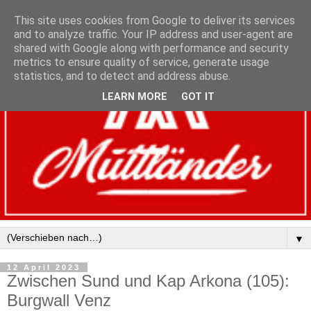
This site uses cookies from Google to deliver its services
and to analyze traffic. Your IP address and user-agent are
shared with Google along with performance and security
metrics to ensure quality of service, generate usage
statistics, and to detect and address abuse.
LEARN MORE
GOT IT
▼
12 April 2023
Zwischen Sund und Kap Arkona (105):
Burgwall Venz