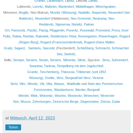
Granitz
,
Lauterbach
,
Lipsitz
, Lietzow,
Libnitz
,
Lobkevitz,
Lonvitz
,
Maltzien
,
Mariendorf
,
Middelhagen
,
Mönchgraben
,
Mövenort,
Muglitz
, Neu Mukran,
Mustitz (Wüstung)
,
Nadelitz
,
Neparmitz
,
Neuendorf (bei
Boldevitz)
,
Neuendorf
(Hiddensee),
Neu Gremmin
,
Neukamp
,
Neu
Reddevitz
,
Nipmerow
,
Nisteltz
,
Palmer
Ort
,
Pansevitz
,
Pastitz
,
Patzig
,
Plüggentin
,
Poseritz
,
Posewald
,
Promoisel
,
Prora
,
Insel
Pulitz
,
Ralow
,
Rambin
,
Ralswiek
,
Reddevitzer Höwt
,
Rosengarten
,
Röwenhagen
,
Rugard
(Rügen-Burg)
,
Rugard (Franzosendenkmal)
,
Rugard (Hans Mallon
Grab)
,
Sagard
,
Samtens
,
Sassnitz
(Fischerdorf),
Schloßberg
,
Schmacht
,
Schmachter
See
,
Seelvitz
,
Sellin,
Semper
,
Serams
,
Serpin
,
Serams
.
Silmenitz
,
Silvitz
, Spycker,
Streu
,
Suhrendorf
,
Swantow
,
Tankow
,
Tempelberg mit dem Jagdschloß
Granitz
,
Teschenberg
,
Thiessow
,
Tribberatz (seit 1953
Wüstung)
,
Üselitz
,
Venz
,
Burgwall bei Venz
,
Victoria-
Sicht
,
Vilm
,
Vilmnitz
,
Vitt
,
Vitte
,
Waase
,
Waldhalle
und
Stein des Pommerschen
Forstvereins
,
Wandashorst
,
Werder
,
Burgwall
Werder
,
Wiek
,
Wokenitz
,
Woorke
,
Wostevitz
,
Wreechen
,
Wreecher
See
,
Wusse
,
Zehnmorgen
,
Zickersche Berge
,
Ziegensteine
,
Zirkow
,
Zudar
at
Mittwoch, April 12, 2023
Teilen