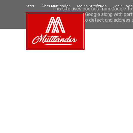
Start
Über Muttländer
Meine Streifzüge
Mein Logb
This site uses cookies from Google to d
are shared with Google along with perf
statistics, and to detect and address 