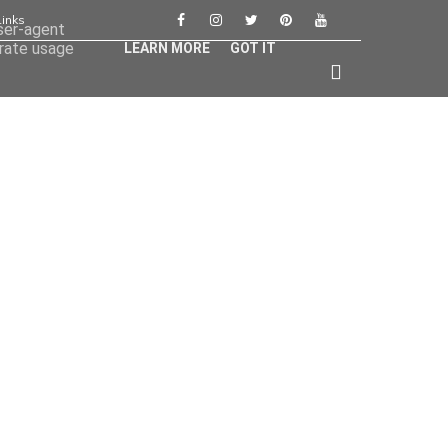
Links
user-agent
erate usage
LEARN MORE
GOT IT