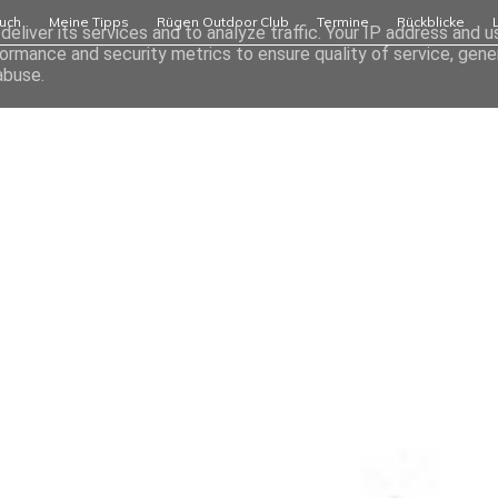
uch
Meine Tipps
Rügen Outdoor Club
Termine
Rückblicke
eliver its services and to analyze traffic. Your IP address and 
ormance and security metrics to ensure quality of service, gen
abuse.