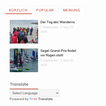
KÜRZLICH
POPULÄR
MEINUNG
Der Tag des Wanderns
Muttländer
May 15,
2025
Segel-Grand-Prix findet
vor Rügen statt
Muttländer
May 02,
2025
Translate
Powered by
Translate