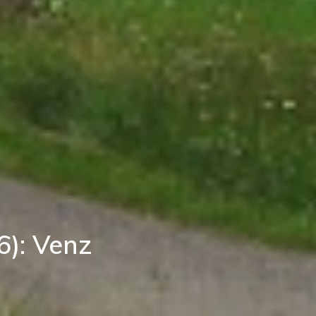
): Venz