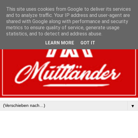
This site uses cookies from Google to deliver its services
and to analyze traffic. Your IP address and user-agent are
shared with Google along with performance and security
metrics to ensure quality of service, generate usage
statistics, and to detect and address abuse.
LEARN MORE
GOT IT
▼