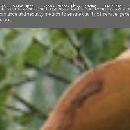
uch
Meine Tipps
Rügen Outdoor Club
Termine
Rückblicke
eliver its services and to analyze traffic. Your IP address and 
ormance and security metrics to ensure quality of service, gen
abuse.