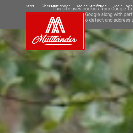
Start
Über Muttländer
Meine Streifzüge
Mein Logb
This site uses cookies from Google to d
are shared with Google along with perf
statistics, and to detect and address 