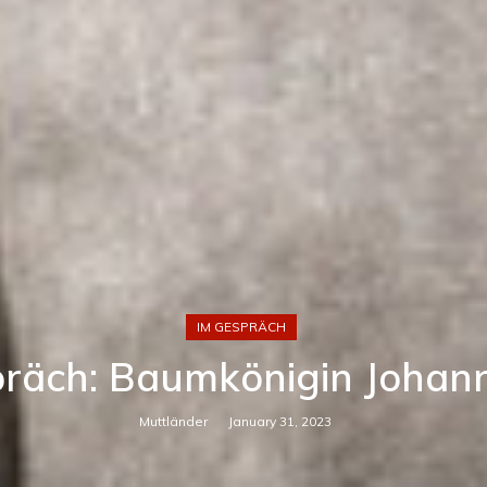
IM GESPRÄCH
präch: Baumkönigin Johan
Muttländer
January 31, 2023