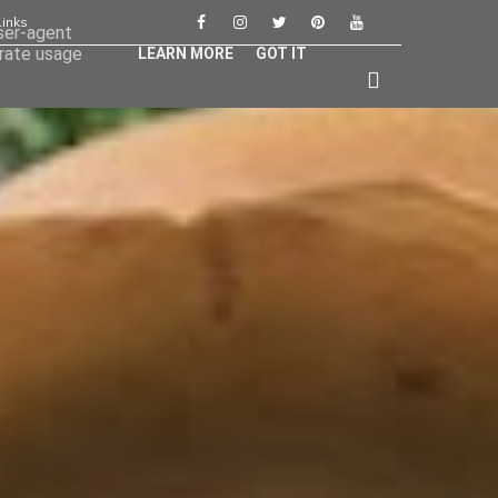
Links
user-agent
erate usage
LEARN MORE
GOT IT