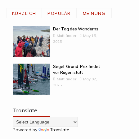
KÜRZLICH
POPULÄR
MEINUNG
Der Tag des Wanderns
Muttländer
May 15,
2025
Segel-Grand-Prix findet
vor Rügen statt
Muttländer
May 02,
2025
Translate
Powered by
Translate