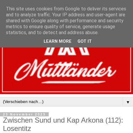
This site uses cookies from Google to deliver its services
and to analyze traffic. Your IP address and user-agent are
shared with Google along with performance and security
metrics to ensure quality of service, generate usage
statistics, and to detect and address abuse.
LEARN MORE
GOT IT
▼
23 November 2023
Zwischen Sund und Kap Arkona (112):
Losentitz