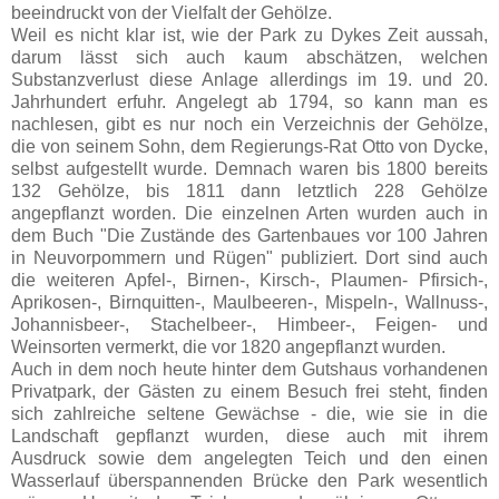
beeindruckt von der Vielfalt der Gehölze.
Weil es nicht klar ist, wie der Park zu Dykes Zeit aussah,
darum lässt sich auch kaum abschätzen, welchen
Substanzverlust diese Anlage allerdings im 19. und 20.
Jahrhundert erfuhr. Angelegt ab 1794, so kann man es
nachlesen, gibt es nur noch ein Verzeichnis der Gehölze,
die von seinem Sohn, dem Regierungs-Rat Otto von Dycke,
selbst aufgestellt wurde. Demnach waren bis 1800 bereits
132 Gehölze, bis 1811 dann letztlich 228 Gehölze
angepflanzt worden. Die einzelnen Arten wurden auch in
dem Buch "Die Zustände des Gartenbaues vor 100 Jahren
in Neuvorpommern und Rügen" publiziert. Dort sind auch
die weiteren Apfel-, Birnen-, Kirsch-, Plaumen- Pfirsich-,
Aprikosen-, Birnquitten-, Maulbeeren-, Mispeln-, Wallnuss-,
Johannisbeer-, Stachelbeer-, Himbeer-, Feigen- und
Weinsorten vermerkt, die vor 1820 angepflanzt wurden.
Auch in dem noch heute hinter dem Gutshaus vorhandenen
Privatpark, der Gästen zu einem Besuch frei steht, finden
sich zahlreiche seltene Gewächse - die, wie sie in die
Landschaft gepflanzt wurden, diese auch mit ihrem
Ausdruck sowie dem angelegten Teich und den einen
Wasserlauf überspannenden Brücke den Park wesentlich