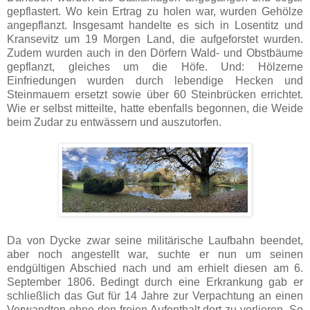
gepflastert. Wo kein Ertrag zu holen war, wurden Gehölze
angepflanzt. Insgesamt handelte es sich in Losentitz und
Kransevitz um 19 Morgen Land, die aufgeforstet wurden.
Zudem wurden auch in den Dörfern Wald- und Obstbäume
gepflanzt, gleiches um die Höfe. Und: Hölzerne
Einfriedungen wurden durch lebendige Hecken und
Steinmauern ersetzt sowie über 60 Steinbrücken errichtet.
Wie er selbst mitteilte, hatte ebenfalls begonnen, die Weide
beim Zudar zu entwässern und auszutorfen.
Da von Dycke zwar seine militärische Laufbahn beendet,
aber noch angestellt war, suchte er nun um seinen
endgültigen Abschied nach und am erhielt diesen am 6.
September 1806. Bedingt durch eine Erkrankung gab er
schließlich das Gut für 14 Jahre zur Verpachtung an einen
Verwandten ohne den freien Aufenthalt dort zu verlieren. So