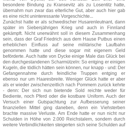
besondere Bindung zu Kransevitz als zu Losentitz hatte,
übernahm nun zwar das elterliche Gut, aber auch hier gab
es eine nicht uninteressante Vorgeschichte...
Zunächst hatte er als schwedischer Husarenleutnant, dann
später im Siebenjährigen Krieg und auch in Finnland
gekämpft. Nicht unerwähnt soll in diesem Zusammenhang
sein, dass der Graf Friedrich aus dem Hause Putbus einen
erheblichen Einfluss auf seine militärische Laufbahn
genommen hatte und diese sogar mit eigenem Geld
beförderte. Auch hatte von Dycke einige Male das Glück bei
den durchgestandenen Scharmützeln: So entging er einigen
Kugeln, die tödlich hätten sein können, nur knapp - und: Der
Gefangennahme durch feindliche Truppen entging er
ebenso nur um Haaresbreite. Weniger Glück hatte er aber
als er wieder zwischenzeitlich nach Pommern zurück kehrte
- denn: Der sich nun bietende Sold reichte weder für
Bediente, noch Pferd oder die kostbare Uniform. Auch der
Versuch einer Gutspachtung zur Aufbesserung seiner
finanziellen Mittel ging daneben, denn ein Viehsterben
brachte massive Verluste. Am Ende hatte er nun nicht nur
Schulden in Höhe von 2.000 Reichstalern, sondern durch
weitere Verbindlichkeiten steigerten sich seine Schulden auf